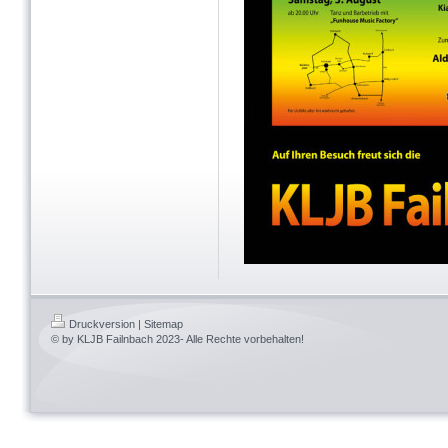
Druckversion
|
Sitemap
© by KLJB Failnbach 2023- Alle Rechte vorbehalten!