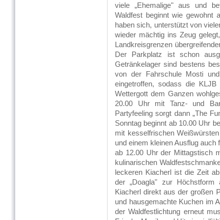
viele „Ehemalige" aus und bet
Waldfest beginnt wie gewohnt 
haben sich, unterstützt von viele
wieder mächtig ins Zeug gelegt
Landkreisgrenzen übergreifenden
Der Parkplatz ist schon aus
Getränkelager sind bestens bes
von der Fahrschule Mosti und
eingetroffen, sodass die KLJB 
Wettergott dem Ganzen wohlges
20.00 Uhr mit Tanz- und Barb
Partyfeeling sorgt dann „The Fu
Sonntag beginnt ab 10.00 Uhr b
mit kesselfrischen Weißwürste
und einem kleinen Ausflug auch f
ab 12.00 Uhr der Mittagstisch m
kulinarischen Waldfestschmanker
leckeren Kiacherl ist die Zeit
der „Doagla" zur Höchstform 
Kiacherl direkt aus der großen 
und hausgemachte Kuchen im An
der Waldfestlichtung erneut mus